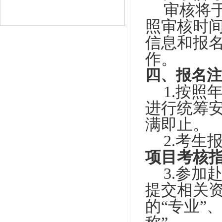
审核
将
照审核时
信息和报
作。
四、报名注
1.按
进行统筹
满即止。
2
.
考生
项目考核
3
.参加
提交
相关
的“专业”