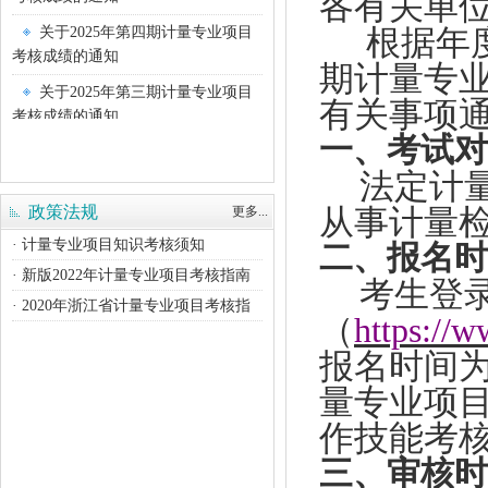
各有关单
关于2025年第五期计量专业项目
根据
年
考核成绩的通知
期计量专
关于2025年第四期计量专业项目
考核成绩的通知
有关事项
关于2025年第三期计量专业项目
一、考试对
考核成绩的通知
法定计
关于2025年第二期计量专业项目
政策法规
更多...
从事计量
考核成绩的通知
· 计量专业项目知识考核须知
二、报名时
关于2025年第一期计量专业项目
· 新版2022年计量专业项目考核指南
考核成绩的通知
考生登
· 2020年浙江省计量专业项目考核指
关于2024年第五期计量专业项目
（
https://
考核成绩的通知
报名时间
关于2024年第四期计量专业项目
量专业项
考核成绩的通知
作技能
考
关于公布2024年第三期计量专业
项目考核成绩的通知
三、审核时