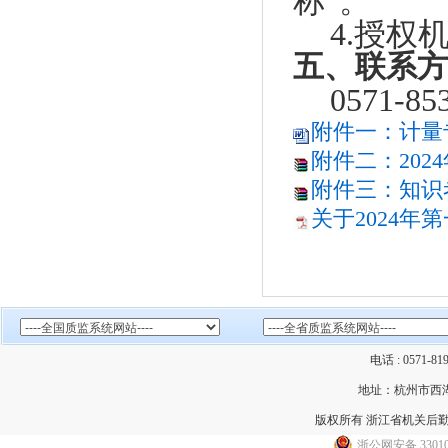
称”
。
4.
授权
五、联系方
0571-8
附件一：计量专
附件二：2024
附件三：知识考
关于2024年
电话 : 0571-81
地址：杭州市西湖区
版权所有 浙江省机关后
浙公网安备 33010