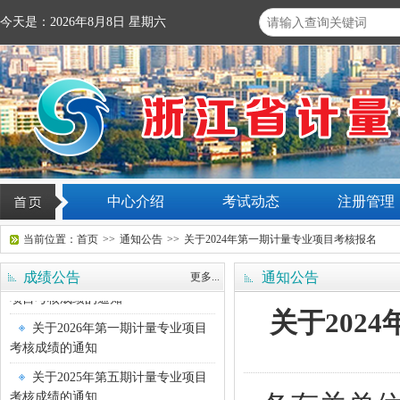
今天是：2026年8月8日 星期六
中心介绍
考试动态
注册管理
当前位置：
首页
>>
通知公告
>>
关于2024年第一期计量专业项目考核报名
成绩公告
通知公告
更多...
关于202
关于公布2026年第二期计量专业
项目考核成绩的通知
关于2026年第一期计量专业项目
考核成绩的通知