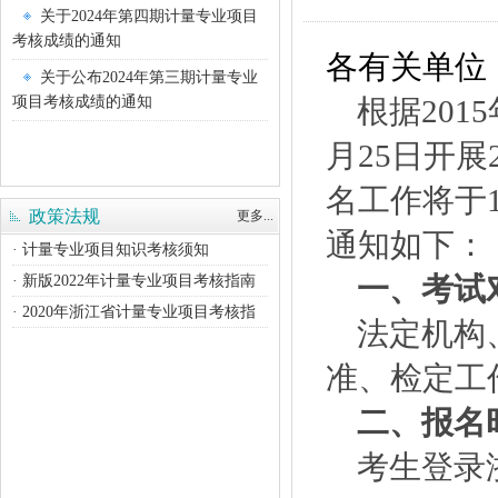
考核成绩的通知
关于2025年第四期计量专业项目
各有关单位
考核成绩的通知
根据20
关于2025年第三期计量专业项目
考核成绩的通知
月25日开展
关于2025年第二期计量专业项目
名工作将于
考核成绩的通知
政策法规
更多...
通知如下：
关于2025年第一期计量专业项目
· 计量专业项目知识考核须知
考核成绩的通知
一、考试
· 新版2022年计量专业项目考核指南
关于2024年第五期计量专业项目
· 2020年浙江省计量专业项目考核指
法定机构
考核成绩的通知
关于2024年第四期计量专业项目
准、检定工
考核成绩的通知
二、报名
关于公布2024年第三期计量专业
项目考核成绩的通知
考生登录