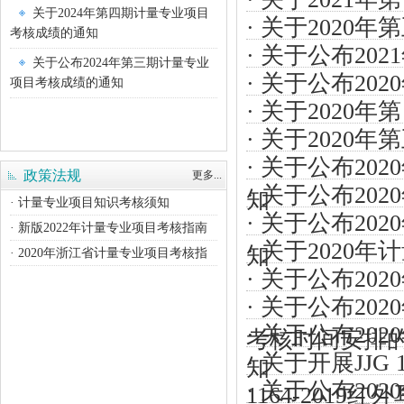
关于2025年第四期计量专业项目
· 关于202
考核成绩的通知
· 关于公布2
关于2025年第三期计量专业项目
考核成绩的通知
· 关于公布2
关于2025年第二期计量专业项目
· 关于202
考核成绩的通知
· 关于202
关于2025年第一期计量专业项目
· 关于公布2
考核成绩的通知
政策法规
更多...
· 关于公布2
知
关于2024年第五期计量专业项目
· 计量专业项目知识考核须知
· 关于公布2
考核成绩的通知
· 新版2022年计量专业项目考核指南
· 关于2020
知
关于2024年第四期计量专业项目
· 2020年浙江省计量专业项目考核指
考核成绩的通知
· 关于公布2
· 关于公布2
关于公布2024年第三期计量专业
项目考核成绩的通知
· 关于公布2
考核时间安排
· 关于开展JJG
知
· 关于公布2
1164-201